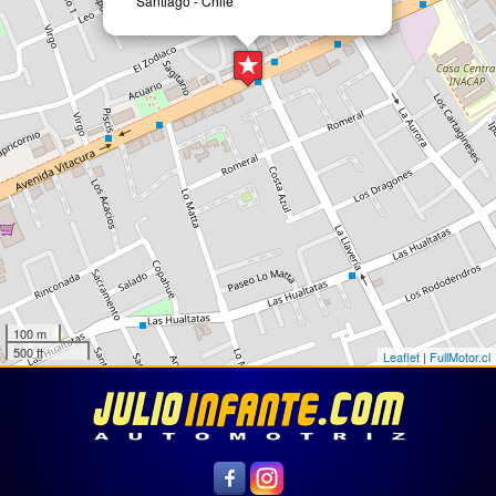
Santiago - Chile
100 m
500 ft
Leaflet
|
FullMotor.cl