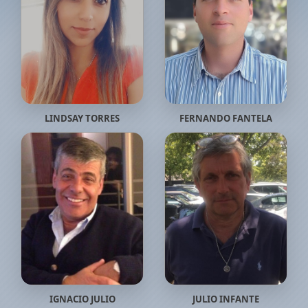
LINDSAY TORRES
FERNANDO FANTELA
IGNACIO JULIO
JULIO INFANTE