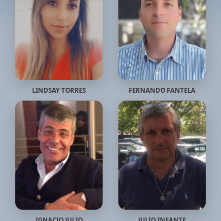
LINDSAY TORRES
FERNANDO FANTELA
IGNACIO JULIO
JULIO INFANTE