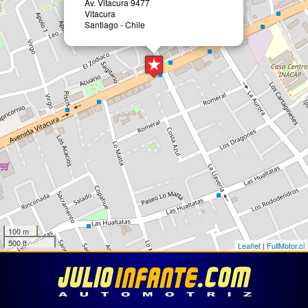
Av. Vitacura 9477
Vitacura
Santiago - Chile
100 m
500 ft
Leaflet
|
FullMotor.cl