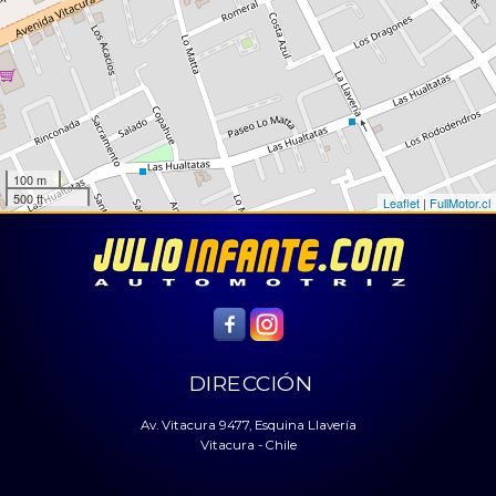
100 m
500 ft
Leaflet
|
FullMotor.cl
DIRECCIÓN
Av. Vitacura 9477, Esquina Llavería
Vitacura - Chile