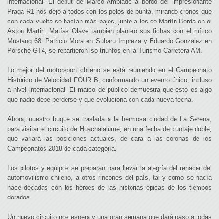
internacional. El debut de Marco Ambiado a bordo del impresionante
Praga R1 nos dejó a todos con los pelos de punta, mirando cronos que
con cada vuelta se hacían más bajos, junto a los de Martín Borda en el
Aston Martin. Matías Olave también planteó sus fichas con el mítico
Mustang 68. Patricio Mora en Subaru Impreza y Eduardo Gonzalez en
Porsche GT4, se repartieron lso triunfos en la Turismo Carretera AM.
Lo mejor del motorsport chileno se está reuniendo en el Campeonato
Histórico de Velocidad FOUR B, conformando un evento único, incluso
a nivel internacional. El marco de público demuestra que esto es algo
que nadie debe perderse y que evoluciona con cada nueva fecha.
Ahora, nuestro buque se traslada a la hermosa ciudad de La Serena,
para visitar el circuito de Huachalalume, en una fecha de puntaje doble,
que variará las posiciones actuales, de cara a las coronas de los
Campeonatos 2018 de cada categoría.
Los pilotos y equipos se preparan para llevar la alegría del renacer del
automovilismo chileno, a otros rincones del país, tal y como se hacía
hace décadas con los héroes de las historias épicas de los tiempos
dorados.
Un nuevo circuito nos espera y una gran semana que dará paso a todas