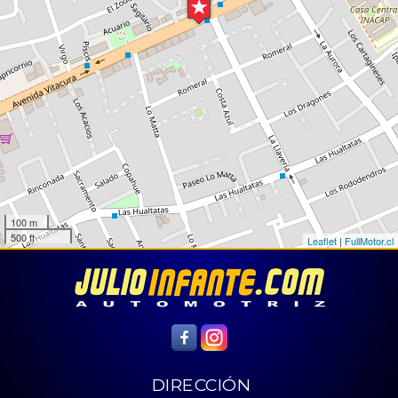
100 m
500 ft
Leaflet
|
FullMotor.cl
DIRECCIÓN