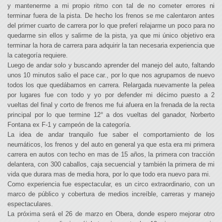
y mantenerme a mi propio ritmo con tal de no cometer errores ni
terminar fuera de la pista. De hecho los frenos se me calentaron antes
del primer cuarto de carrera por lo que preferí relajarme un poco para no
quedarme sin ellos y salirme de la pista, ya que mi único objetivo era
terminar la hora de carrera para adquirir la tan necesaria experiencia que
la categoría requiere.
Luego de andar solo y buscando aprender del manejo del auto, faltando
unos 10 minutos salio el pace car., por lo que nos agrupamos de nuevo
todos los que quedábamos en carrera. Relargada nuevamente la pelea
por lugares fue con todo y yo por defender mi décimo puesto a 2
vueltas del final y corto de frenos me fui afuera en la frenada de la recta
principal por lo que termine 12° a dos vueltas del ganador, Norberto
Fontana ex F-1 y campeón de la categoría.
La idea de andar tranquilo fue saber el comportamiento de los
neumáticos, los frenos y del auto en general ya que esta era mi primera
carrera en autos con techo en mas de 15 años, la primera con tracción
delantera, con 300 caballos, caja secuencial y también la primera de mi
vida que durara mas de media hora, por lo que todo era nuevo para mi.
Como experiencia fue espectacular, es un circo extraordinario, con un
marco de público y cobertura de medios increíble, carreras y manejo
espectaculares.
La próxima será el 26 de marzo en Obera, donde espero mejorar otro