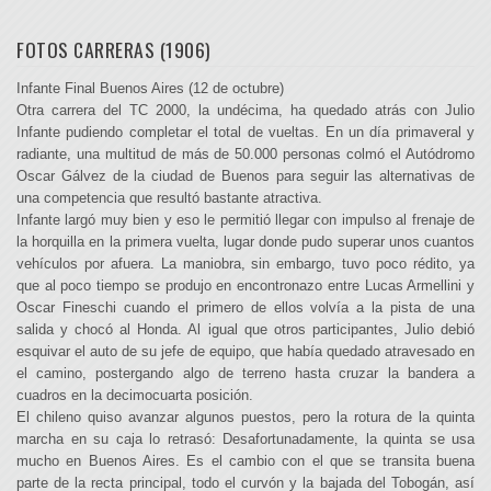
FOTOS CARRERAS (1906)
Infante Final Buenos Aires (12 de octubre)
Otra carrera del TC 2000, la undécima, ha quedado atrás con Julio
Infante pudiendo completar el total de vueltas. En un día primaveral y
radiante, una multitud de más de 50.000 personas colmó el Autódromo
Oscar Gálvez de la ciudad de Buenos para seguir las alternativas de
una competencia que resultó bastante atractiva.
Infante largó muy bien y eso le permitió llegar con impulso al frenaje de
la horquilla en la primera vuelta, lugar donde pudo superar unos cuantos
vehículos por afuera. La maniobra, sin embargo, tuvo poco rédito, ya
que al poco tiempo se produjo en encontronazo entre Lucas Armellini y
Oscar Fineschi cuando el primero de ellos volvía a la pista de una
salida y chocó al Honda. Al igual que otros participantes, Julio debió
esquivar el auto de su jefe de equipo, que había quedado atravesado en
el camino, postergando algo de terreno hasta cruzar la bandera a
cuadros en la decimocuarta posición.
El chileno quiso avanzar algunos puestos, pero la rotura de la quinta
marcha en su caja lo retrasó: Desafortunadamente, la quinta se usa
mucho en Buenos Aires. Es el cambio con el que se transita buena
parte de la recta principal, todo el curvón y la bajada del Tobogán, así