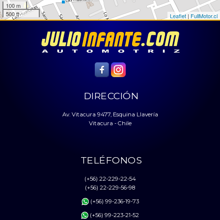
100 m
500 ft
Leaflet
|
FullMotor.cl
DIRECCIÓN
Av. Vitacura 9477, Esquina Llavería
Vitacura - Chile
TELÉFONOS
(+56) 22-229-22-54
(+56) 22-229-56-98
(+56) 99-236-19-73
(+56) 99-223-21-52