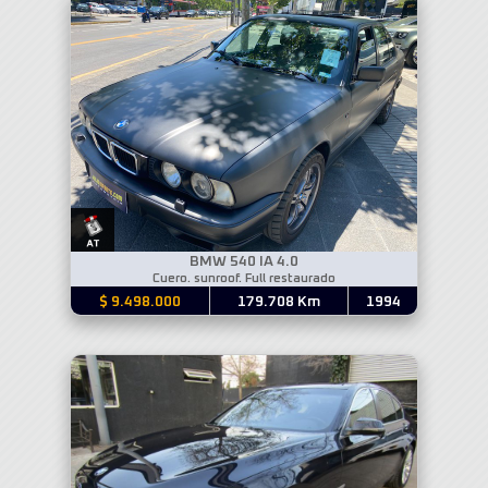
BMW 540 IA 4.0
Cuero. sunroof. Full restaurado
$ 9.498.000
179.708 Km
1994