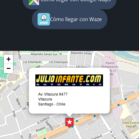
Cómo llegar con Waze
+
−
Av. Vitacura 9477
Vitacura
Santiago - Chile