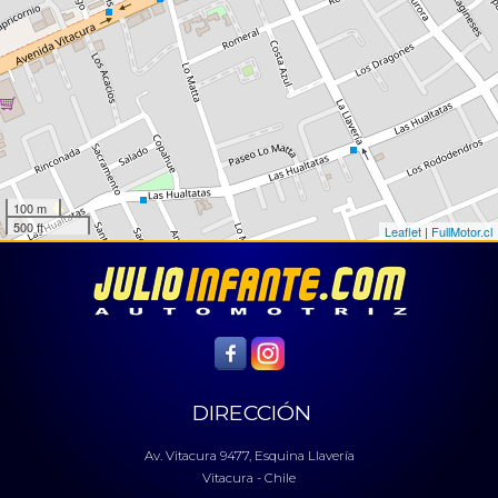
100 m
500 ft
Leaflet
|
FullMotor.cl
DIRECCIÓN
Av. Vitacura 9477, Esquina Llavería
Vitacura - Chile