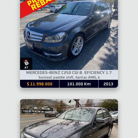
MERCEDES-BENZ C250 CGI B. EFICIENCY 1.7
Sunroof, paddle shift, llantas AMG, k
$ 11.998.000
101.000 Km
2013