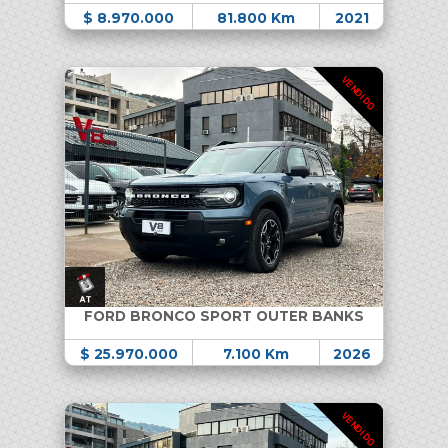
$ 8.970.000
81.800 Km
2021
VENDIDO
FORD BRONCO SPORT OUTER BANKS
$ 25.970.000
7.100 Km
2026
VENDIDO