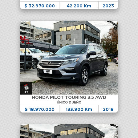
$ 32.970.000
42.200 Km
2023
HONDA PILOT TOURING 3.5 AWD
ÚNICO DUEÑO
$ 18.970.000
133.900 Km
2018