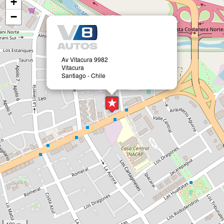
+
−
Av Vitacura 9982
Vitacura
Santiago - Chile
100 m