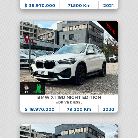
$ 36.970.000
71.500 Km
2021
VENDIDO
BMW X1 18D NIGHT EDITION
sDRIVE DIESEL
$ 18.970.000
79.200 Km
2020