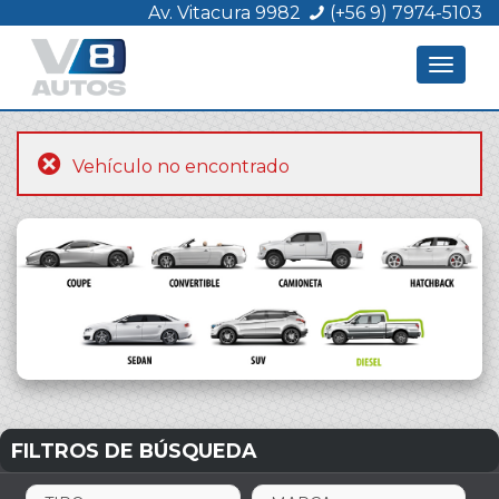
Av. Vitacura 9982
(+56 9) 7974-5103
Toggle
navigat
Vehículo no encontrado
FILTROS DE BÚSQUEDA