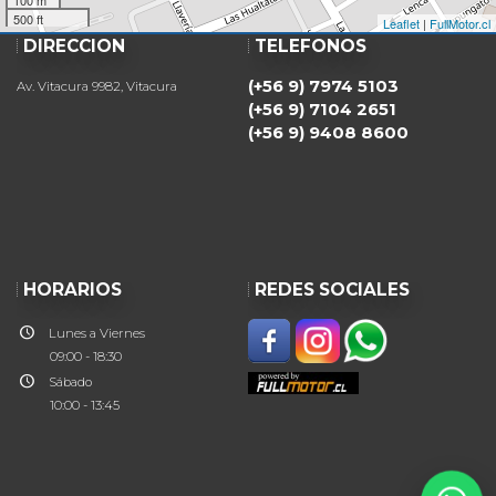
500 ft
Leaflet
|
FullMotor.cl
DIRECCIÓN
TELÉFONOS
(+56 9) 7974 5103
Av. Vitacura 9982, Vitacura
(+56 9) 7104 2651
(+56 9) 9408 8600
HORARIOS
REDES SOCIALES
Lunes a Viernes
09:00 - 18:30
Sábado
10:00 - 13:45