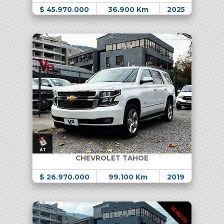
$ 45.970.000
36.900 Km
2025
CHEVROLET TAHOE
$ 26.970.000
99.100 Km
2019
VENDIDO