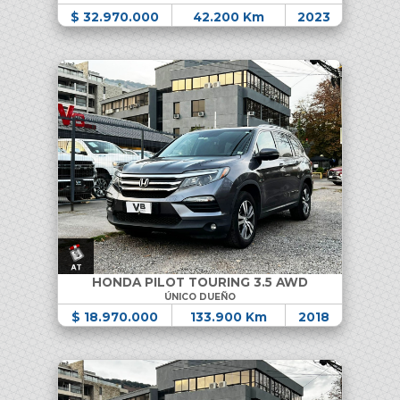
$ 32.970.000
42.200 Km
2023
HONDA PILOT TOURING 3.5 AWD
ÚNICO DUEÑO
$ 18.970.000
133.900 Km
2018