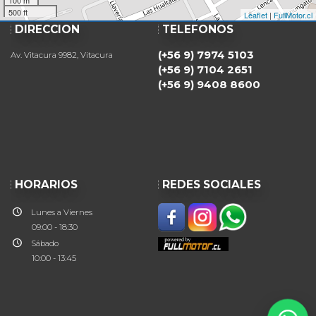
500 ft
Leaflet
|
FullMotor.cl
DIRECCIÓN
TELÉFONOS
(+56 9) 7974 5103
Av. Vitacura 9982, Vitacura
(+56 9) 7104 2651
(+56 9) 9408 8600
HORARIOS
REDES SOCIALES
Lunes a Viernes
09:00 - 18:30
Sábado
10:00 - 13:45