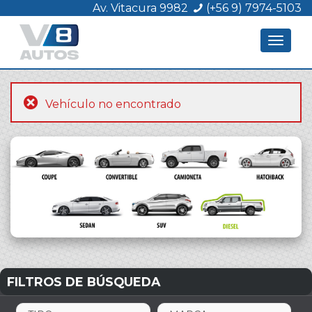
Av. Vitacura 9982
(+56 9) 7974-5103
Toggle
navigat
Vehículo no encontrado
FILTROS DE BÚSQUEDA