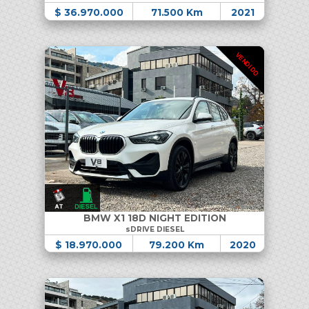
$ 36.970.000
71.500 Km
2021
VENDIDO
BMW X1 18D NIGHT EDITION
sDRIVE DIESEL
$ 18.970.000
79.200 Km
2020