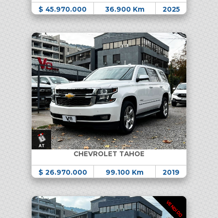
$ 45.970.000
36.900 Km
2025
CHEVROLET TAHOE
$ 26.970.000
99.100 Km
2019
VENDIDO