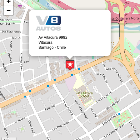
+
−
Av Vitacura 9982
Vitacura
Santiago - Chile
100 m