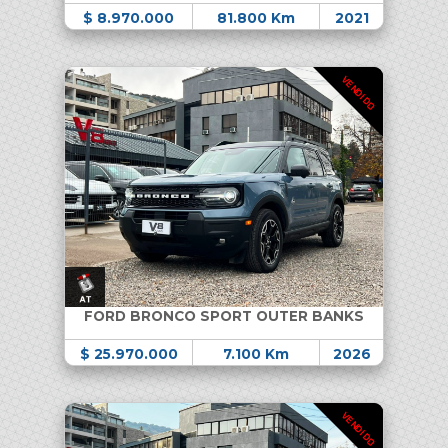
$ 8.970.000
81.800 Km
2021
VENDIDO
FORD BRONCO SPORT OUTER BANKS
$ 25.970.000
7.100 Km
2026
VENDIDO