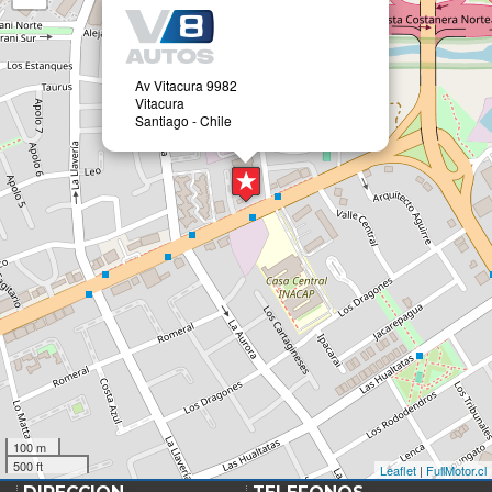
Av Vitacura 9982
Vitacura
Santiago - Chile
100 m
500 ft
Leaflet
|
FullMotor.cl