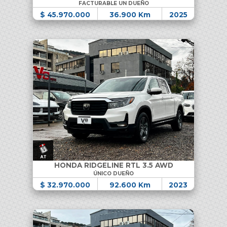
FACTURABLE UN DUEÑO
$ 45.970.000
36.900 Km
2025
HONDA RIDGELINE RTL 3.5 AWD
ÚNICO DUEÑO
$ 32.970.000
92.600 Km
2023