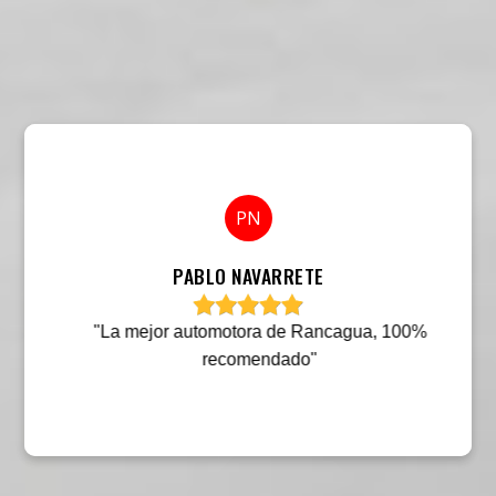
PN
JO
PABLO NAVARRETE
JORGE OLIVARES
"La mejor automotora de Rancagua, 100%
recomendado"