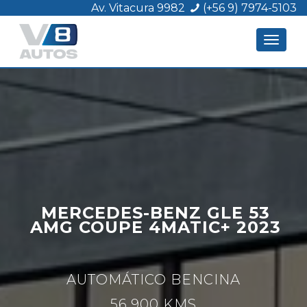
Av. Vitacura 9982
(+56 9) 7974-5103
Toggle
navigat
MERCEDES-BENZ GLE 53
AMG COUPE 4MATIC+ 2023
AUTOMÁTICO BENCINA
56.900 KMS