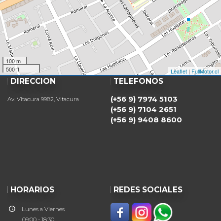
100 m
500 ft
Leaflet
|
FullMotor.cl
DIRECCIÓN
TELÉFONOS
(+56 9) 7974 5103
Av. Vitacura 9982, Vitacura
(+56 9) 7104 2651
(+56 9) 9408 8600
HORARIOS
REDES SOCIALES
Lunes a Viernes
09:00 - 18:30