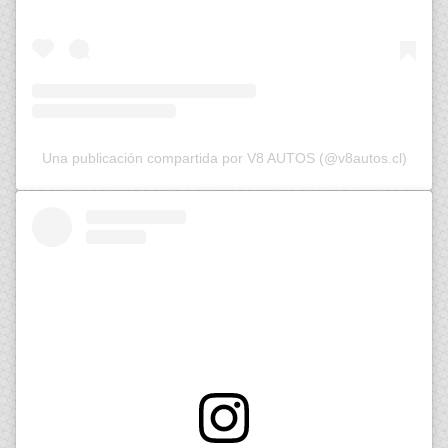
Una publicación compartida por V8 AUTOS (@v8autos.cl)