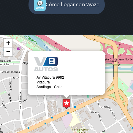
Cómo llegar con Waze
+
−
Av Vitacura 9982
Vitacura
Santiago - Chile