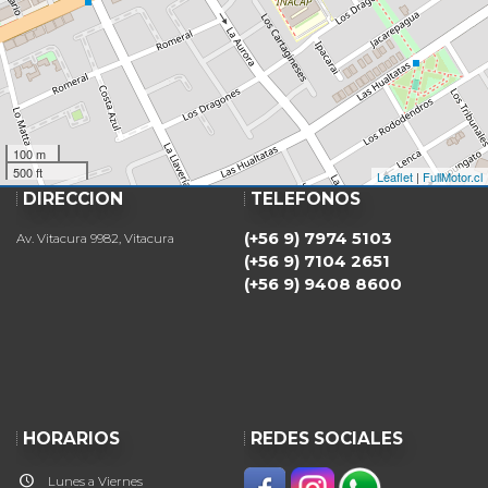
100 m
500 ft
Leaflet
|
FullMotor.cl
DIRECCIÓN
TELÉFONOS
(+56 9) 7974 5103
Av. Vitacura 9982, Vitacura
(+56 9) 7104 2651
(+56 9) 9408 8600
HORARIOS
REDES SOCIALES
Lunes a Viernes